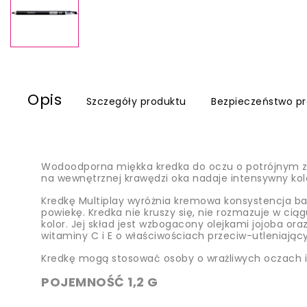
Opis
Szczegóły produktu
Bezpieczeństwo p
Wodoodporna miękka kredka do oczu o potrójnym zas
na wewnętrznej krawędzi oka nadaje intensywny kol
Kredkę Multiplay wyróżnia kremowa konsystencja baz
powiekę. Kredka nie kruszy się, nie rozmazuje w ci
kolor.
Jej skład jest wzbogacony olejkami jojoba ora
witaminy C i E o właściwościach przeciw-utleniając
Kredkę mogą stosować osoby o wrażliwych oczach i 
POJEMNOŚĆ 1,2 G