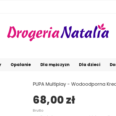
y
Opalanie
Dla mężczyzn
Dla dzieci
Do
PUPA Multiplay - Wodoodporna Kred
68,00 zł
Brutto