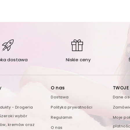
bka dostawa
Niskie ceny
y
O nas
TWOJE
Dostawa
Dane o
ukty - Drogeria
Polityka prywatności
Zamówi
 Szeroki wybór
Regulamin
Moje po
ów, kremów oraz
płatnośc
O nas