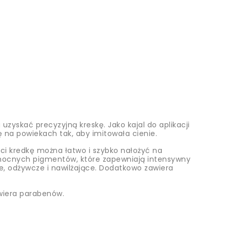
yskać precyzyjną kreskę. Jako kajal do aplikacji
 na powiekach tak, aby imitowała cienie.
ści kredkę można łatwo i szybko nałożyć na
ść mocnych pigmentów, które zapewniają intensywny
ce, odżywcze i nawilżające. Dodatkowo zawiera
wiera parabenów.