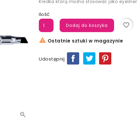
Kredka którą można stosować jako eyeliner,
Ilość
favorite_border
Dodaj do koszyka

Ostatnie sztuki w magazynie
Udostępnij
