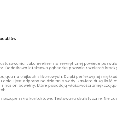
roduktów
tosowaniu. Jako eyeliner na zewnętrznej powiece pozwala uz
or. Dodatkowo lateksowa gąbeczka pozwala rozcierać kredkę
ująca na olejkach silikonowych. Dzięki perfekcyjnej miękko
ągu dnia i jest odporna na działanie wody. Zawiera dużą ilo
z z nasion bawełny, które posiadają właściwości zmiękczają
ych.
noszące szkła kontaktowe. Testowana okulistycznie. Nie za