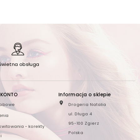
Świetna obsługa
 KONTO
Informacja o sklepie

sobowe
Drogeria Natalia
ul. Długa 4
enia
95-100 Zgierz
kwitowania - korekty
Polska
i