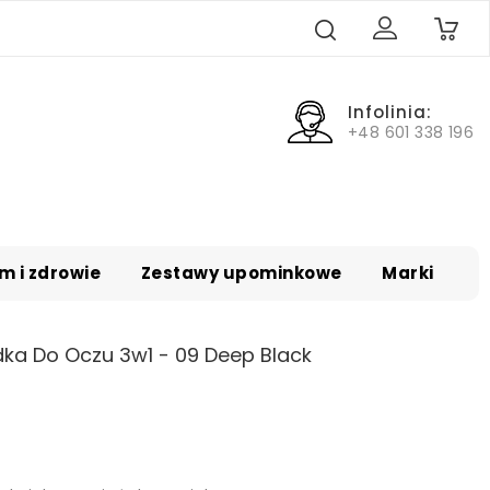
0
Infolinia:
+48 601 338 196
m i zdrowie
Zestawy upominkowe
Marki
ka Do Oczu 3w1 - 09 Deep Black