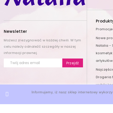
Produkt
Promocje
Newsletter
Nowe prod
Możesz zrezygnować w każdej chwili. W tym
Natalia -
celu należy odnaleźć szczegóły w naszej
informacji prawnej.
kosmetyk
artykułów
Najczęśc
Drogeria 
wybór ko
Informujemy, iż nasz sklep internetowy wykorzy