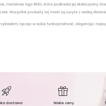
ie, metalowe logo REED, które podkreśla jej ekskluzywny cha
czek. Wszystkie produkty tej marki są uszyte z wielką dbałośc
przykładem, łącząc w sobie funkcjonalność, elegancję i najw
bka dostawa
Niskie ceny