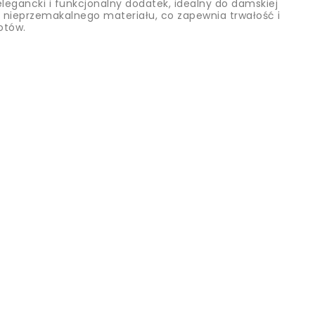
elegancki i funkcjonalny dodatek, idealny do damskiej
i, nieprzemakalnego materiału, co zapewnia trwałość i
otów.