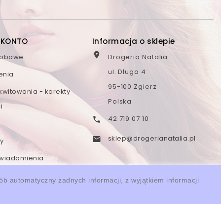
 KONTO
Informacja o sklepie

sobowe
Drogeria Natalia
ul. Długa 4
enia
95-100 Zgierz
kwitowania - korekty
Polska
i
42 719 07 10

sklep@drogerianatalia.pl

y
wiadomienia
sób automatyczny żadnych informacji, z wyjątkiem informacji
łki