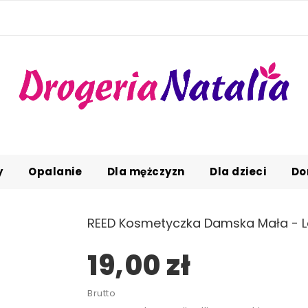
y
Opalanie
Dla mężczyzn
Dla dzieci
Do
REED Kosmetyczka Damska Mała - Lo
19,00 zł
Brutto