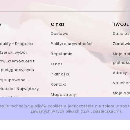
y
O nas
TWOJE
Dostawa
Dane o
ukty - Drogeria
Polityka prywatności
Zamówi
 Szeroki wybór
Regulamin
Moje po
ów, kremów oraz
płatnośc
O nas
 pielęgnacyjnych
Adresy
Płatności
iej kupowane -
Voucher
Kontakt
Natalia | Największy
Moje po
Mapa strony
smetyków
Moje konto
stuje technologię plików cookies a jednocześnie nie zbiera w spo
Moje
zawartych w tych plikach (tzw. „ciasteczkach”).
przesy