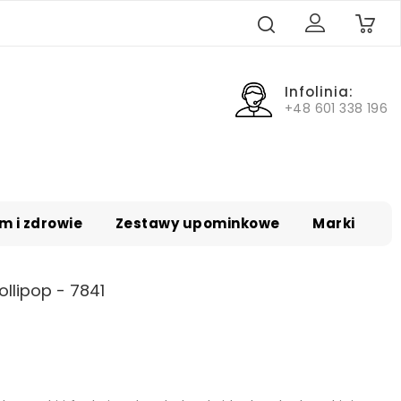
0
Infolinia:
+48 601 338 196
m i zdrowie
Zestawy upominkowe
Marki
llipop - 7841