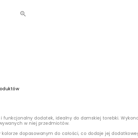

roduktów
i i funkcjonalny dodatek, idealny do damskiej torebki. Wykon
owywanych w niej przedmiotów.
olorze dopasowanym do całości, co dodaje jej dodatkowego