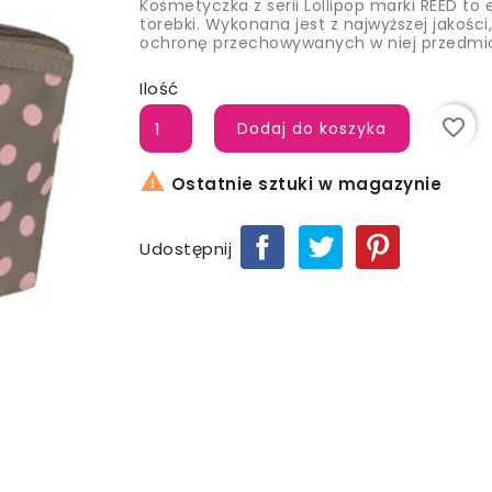
Kosmetyczka z serii Lollipop marki REED to 
torebki. Wykonana jest z najwyższej jakośc
ochronę przechowywanych w niej przedmi
Ilość
favorite_border
Dodaj do koszyka

Ostatnie sztuki w magazynie
Udostępnij