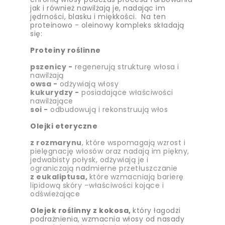
jak i również nawilżają je, nadając im
jędrności, blasku i miękkości. Na ten
proteinowo - oleinowy kompleks składają
się:
Proteiny roślinne
pszenicy -
regenerują strukturę włosa i
nawilżają
owsa -
odżywiają włosy
kukurydzy -
posiadające właściwości
nawilżające
soi -
odbudowują i rekonstruują włos
Olejki eteryczne
z rozmarynu
, które wspomagają wzrost i
pielęgnację włosów oraz nadają im piękny,
jedwabisty połysk, odżywiają je i
ograniczają nadmierne przetłuszczanie
z eukaliptusa,
które
wzmacniają barierę
lipidową skóry –właściwości kojące i
odświeżające
Olejek roślinny z kokosa,
który łagodzi
podrażnienia, wzmacnia włosy od nasady