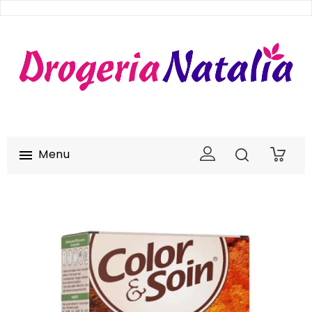
Menu

0