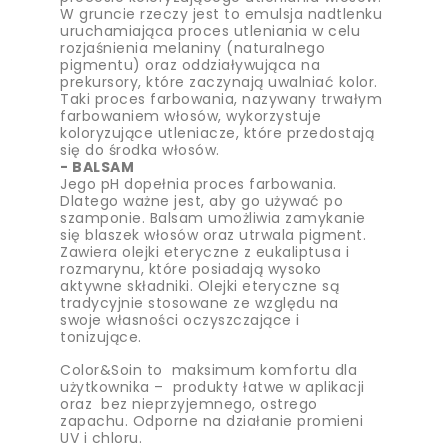
W gruncie rzeczy jest to emulsja nadtlenku
uruchamiająca proces utleniania w celu
rozjaśnienia melaniny (naturalnego
pigmentu) oraz oddziaływująca na
prekursory, które zaczynają uwalniać kolor.
Taki proces farbowania, nazywany trwałym
farbowaniem włosów, wykorzystuje
koloryzujące utleniacze, które przedostają
się do środka włosów.
- BALSAM
Jego pH dopełnia proces farbowania.
Dlatego ważne jest, aby go używać po
szamponie. Balsam umożliwia zamykanie
się blaszek włosów oraz utrwala pigment.
Zawiera olejki eteryczne z eukaliptusa i
rozmarynu, które posiadają wysoko
aktywne składniki. Olejki eteryczne są
tradycyjnie stosowane ze względu na
swoje własności oczyszczające i
tonizujące.
Color&Soin to maksimum komfortu dla
użytkownika – produkty łatwe w aplikacji
oraz bez nieprzyjemnego, ostrego
zapachu. Odporne na działanie promieni
UV i chloru.