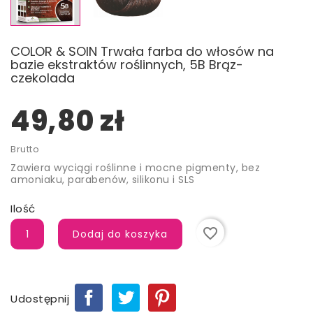
COLOR & SOIN Trwała farba do włosów na
bazie ekstraktów roślinnych, 5B Brąz-
czekolada
49,80 zł
Brutto
Zawiera wyciągi roślinne i mocne pigmenty, bez
amoniaku, parabenów, silikonu i SLS
Ilość
favorite_border
Dodaj do koszyka
Udostępnij