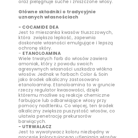
oraz pielęgnuje suche i zniszczone włosy.
Główne składniki o tradycyjnie
uznanych własnościach
- COCAMIDE DEA
Jest to mieszanka kwasów tłuszczowych,
która zwiększa lepkość, zapewnia
doskonałe własności emulgujące i lepszą
ochronę skóry.
-
ETANOLOAMINA
Wiele trwałych farb do włosów zawiera
amoniak, który z powodu swoich
agresywnych własności uszkadza włókna
włosów. Jednak w farbach Color & Soin
jako środek alkaliczny zastosowano
etanoloaminę. Etanoloamina to w gruncie
rzeczy regulator kwasowości, dzięki
któremu możliwe są reakcje chemiczne
farbujące lub odbarwiające włosy przy
pomocy nadtlenku. Co więcej, ten środek
alkaliczny zwiększa puszystość włosów, co
ułatwia penetrację prekursorów
barwiących.
- UTRWALACZ
Jest to wywoływacz koloru niezbędny w
procesie koloryzującego utleniania włosów.