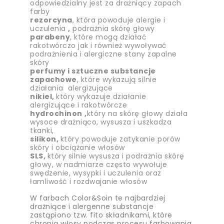
odpowiedzialny jest za drażniący zapach
farby
rezorcyna
, która powoduje alergie i
uczulenia
,
podrażnia skórę głowy
parabeny
, które mogą działać
rakotwórczo jak i również wywoływać
podrażnienia i alergiczne stany zapalne
skóry
perfumy i sztuczne substancje
zapachowe
, które wykazują silnie
działania alergizujące
nikiel,
który wykazuje działanie
alergizujące i rakotwórcze
hydrochinon
,
który na skórę głowy działa
wysoce drażniąco, wysusza i uszkadza
tkanki,
silikon,
który powoduje zatykanie porów
skóry i obciążanie włosów
SLS,
który silnie wysusza i podrażnia skórę
głowy, w nadmiarze często wywołuje
swędzenie, wysypki i uczulenia oraz
łamliwość i rozdwajanie włosów
W farbach Color&Soin te najbardziej
drażniące i alergenne substancje
zastąpiono tzw. fito składnikami, które
chronią włosy podczas procesu farbowania