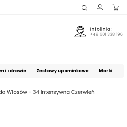
0
Infolinia:
+48 601 338 196
m i zdrowie
Zestawy upominkowe
Marki
 do Włosów - 34 Intensywna Czerwień