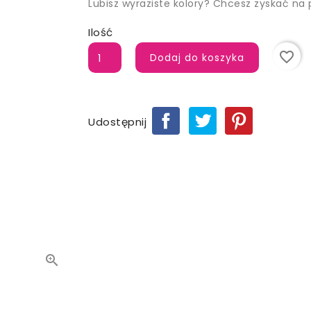
Lubisz wyraziste kolory? Chcesz zyskać na
Ilość
favorite_border
Dodaj do koszyka
Udostępnij
