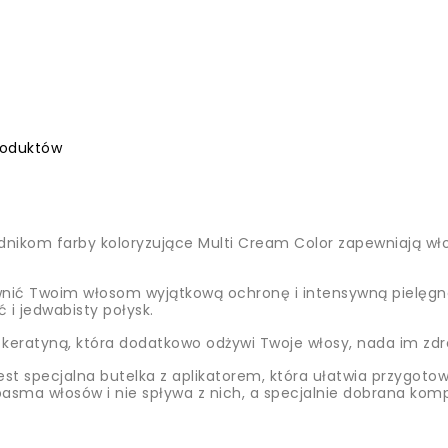
roduktów
dnikom farby koloryzujące Multi Cream Color zapewniają włos
ić Twoim włosom wyjątkową ochronę i intensywną pielęgnację
 i jedwabisty połysk.
eratyną, która dodatkowo odżywi Twoje włosy, nada im zdro
t specjalna butelka z aplikatorem, która ułatwia przygotow
pasma włosów i nie spływa z nich, a specjalnie dobrana ko