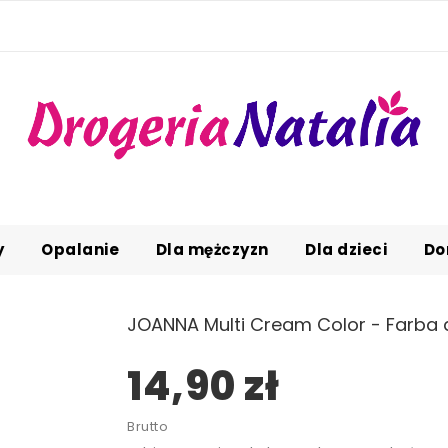
y
Opalanie
Dla mężczyzn
Dla dzieci
Do
JOANNA Multi Cream Color - Farba
14,90 zł
Brutto