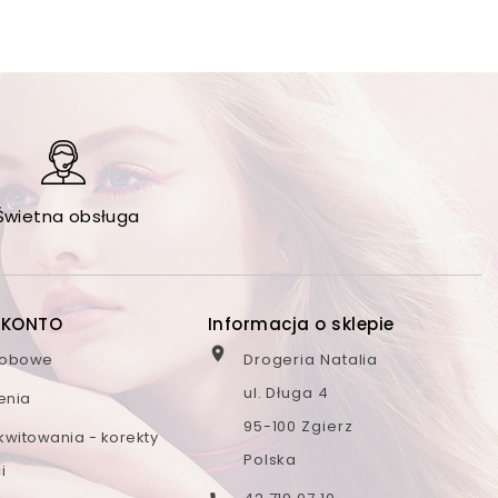
Świetna obsługa
 KONTO
Informacja o sklepie

sobowe
Drogeria Natalia
ul. Długa 4
enia
95-100 Zgierz
kwitowania - korekty
Polska
i