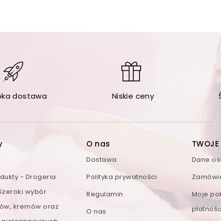
bka dostawa
Niskie ceny
y
O nas
TWOJE
Dostawa
Dane o
ukty - Drogeria
Polityka prywatności
Zamówi
 Szeroki wybór
Regulamin
Moje po
ów, kremów oraz
płatnośc
O nas