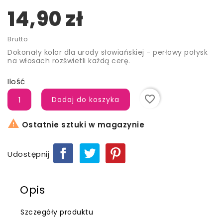
14,90 zł
Brutto
Dokonały kolor dla urody słowiańskiej - perłowy połysk
na włosach rozświetli każdą cerę.
Ilość
favorite_border
Dodaj do koszyka

Ostatnie sztuki w magazynie
Udostępnij
Opis
Szczegóły produktu