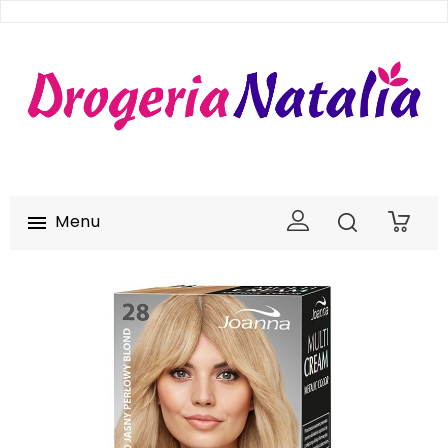
Menu

0