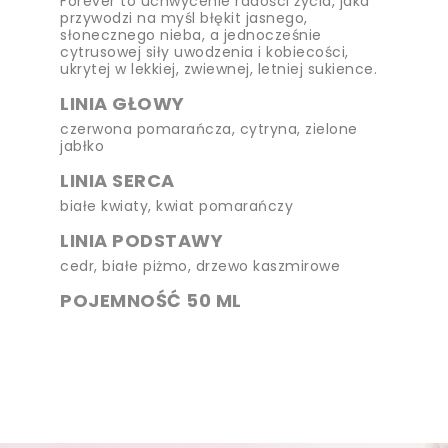
Forever to uchwycenie radości życia, jaka
przywodzi na myśl błękit jasnego,
słonecznego nieba, a jednocześnie
cytrusowej siły uwodzenia i kobiecości,
ukrytej w lekkiej, zwiewnej, letniej sukience.
LINIA GŁOWY
czerwona pomarańcza, cytryna, zielone
jabłko
LINIA SERCA
białe kwiaty, kwiat pomarańczy
LINIA PODSTAWY
cedr, białe piżmo, drzewo kaszmirowe
POJEMNOŚĆ 50 ML