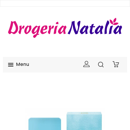
Menu

0