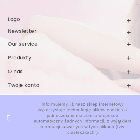
Logo

Newsletter

Our service

Produkty

O nas

Twoje konto

Informacja o sklepie

Informujemy, iż nasz sklep internetowy
wykorzystuje technologię plików cookies a
jednocześnie nie zbiera w sposób
automatyczny żadnych informacji, z wyjątkiem
© 2026 - Oprogramowanie e-sklepu od PrestaShop™
informacji zawartych w tych plikach (tzw.
„ciasteczkach”).