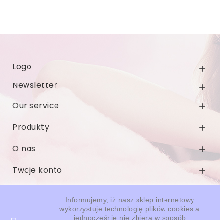
Logo

Newsletter

Our service

Produkty

O nas

Twoje konto

Informacja o sklepie

Informujemy, iż nasz sklep internetowy
wykorzystuje technologię plików cookies a
jednocześnie nie zbiera w sposób