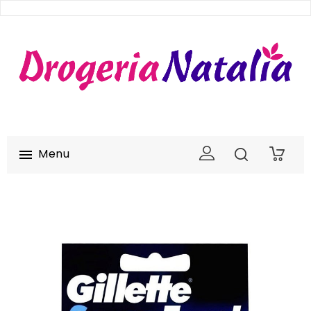
Menu

0