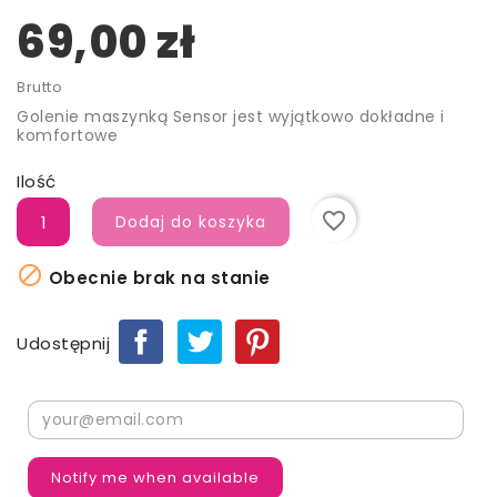
69,00 zł
Brutto
Golenie maszynką Sensor jest wyjątkowo dokładne i
komfortowe
Ilość
favorite_border
Dodaj do koszyka

Obecnie brak na stanie
Udostępnij
Notify me when available