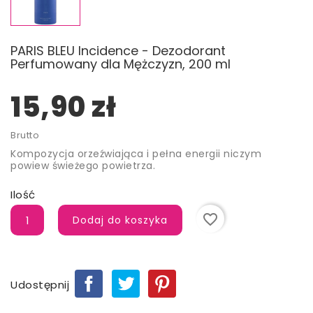
PARIS BLEU Incidence - Dezodorant
Perfumowany dla Mężczyzn, 200 ml
15,90 zł
Brutto
Kompozycja orzeźwiająca i pełna energii niczym
powiew świeżego powietrza.
Ilość
favorite_border
Dodaj do koszyka
Udostępnij