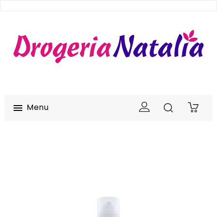
Menu

0