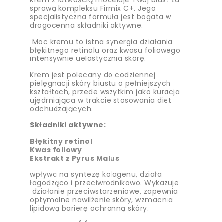
Krem z łatwością modeluje Twój biust za
sprawą kompleksu Firmix C+. Jego
specjalistyczna formuła jest bogata w
drogocenna składniki aktywne.
Moc kremu to istna synergia działania
błękitnego retinolu oraz kwasu foliowego
intensywnie uelastycznia skórę.
Krem jest polecany do codziennej
pielęgnacji skóry biustu o pełniejszych
kształtach, przede wszytkim jako kuracja
ujędrniająca w trakcie stosowania diet
odchudzających.
Składniki aktywne:
Błękitny retinol
Kwas foliowy
Ekstrakt z Pyrus Malus
wpływa na syntezę kolagenu, działa
łagodząco i przeciwrodnikowo. Wykazuje
działanie przeciwstarzeniowe, zapewnia
optymalne nawilżenie skóry, wzmacnia
lipidową barierę ochronną skóry.