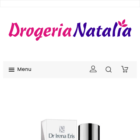
Menu

0