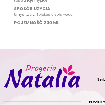
substancje myjące.
SPOSÓB UŻYCIA
Umyć twarz. Spłukać ciepłą wodą.
POJEMNOŚĆ 200 ML
Szy
Produkt