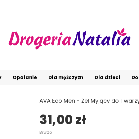
y
Opalanie
Dla mężczyzn
Dla dzieci
Do
AVA Eco Men - Żel Myjący do Twarz
31,00 zł
Brutto