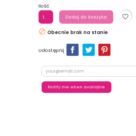
Ilość
favorite_border
Dodaj do koszyka

Obecnie brak na stanie
Udostępnij
Notify me when available