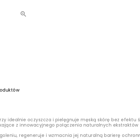

roduktów
rzy idealnie oczyszcza i pielęgnuje męską skórę bez efektu 
kające z innowacyjnego połączenia naturalnych ekstraktów z 
goleniu, regeneruje i wzmacnia jej naturalną barierę ochron