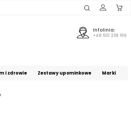
0
Infolinia:
+48 601 338 196
m i zdrowie
Zestawy upominkowe
Marki
y