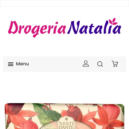
Menu

0