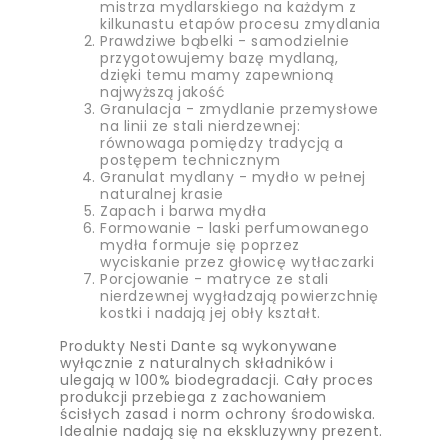
mistrza mydlarskiego na każdym z
kilkunastu etapów procesu zmydlania
Prawdziwe bąbelki - samodzielnie
przygotowujemy bazę mydlaną,
dzięki temu mamy zapewnioną
najwyższą jakość
Granulacja - zmydlanie przemysłowe
na linii ze stali nierdzewnej:
równowaga pomiędzy tradycją a
postępem technicznym
Granulat mydlany - mydło w pełnej
naturalnej krasie
Zapach i barwa mydła
Formowanie - laski perfumowanego
mydła formuje się poprzez
wyciskanie przez głowicę wytłaczarki
Porcjowanie - matryce ze stali
nierdzewnej wygładzają powierzchnię
kostki i nadają jej obły kształt.
Produkty Nesti Dante są wykonywane
wyłącznie z naturalnych składników i
ulegają w 100% biodegradacji. Cały proces
produkcji przebiega z zachowaniem
ścisłych zasad i norm ochrony środowiska.
Idealnie nadają się na ekskluzywny prezent.