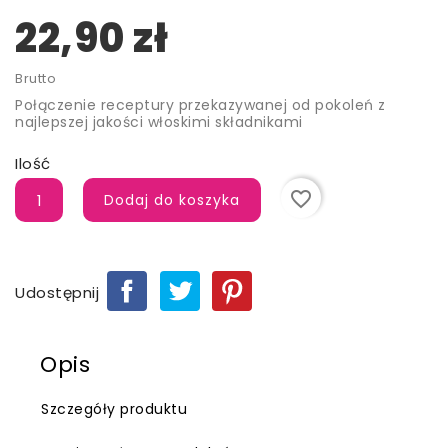
22,90 zł
Brutto
Połączenie
receptury
przekazywanej od pokoleń z
naj
lepszej
jakości
włoskimi składnikami
Ilość
favorite_border
Dodaj do koszyka
Udostępnij
Opis
Szczegóły produktu